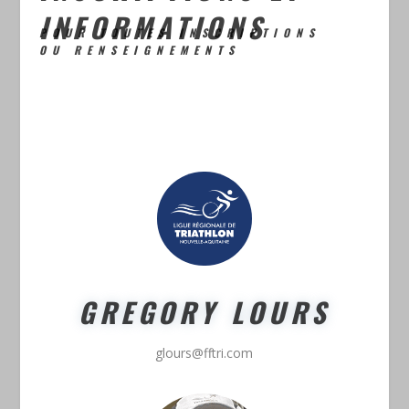
INFORMATIONS
POUR TOUTES INSCRIPTIONS
OU RENSEIGNEMENTS
GREGORY LOURS
glours@fftri.com