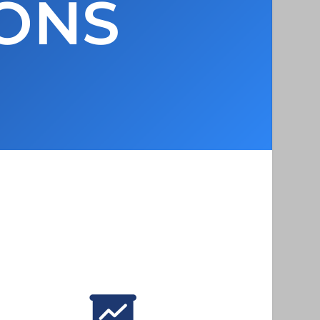
IONS
