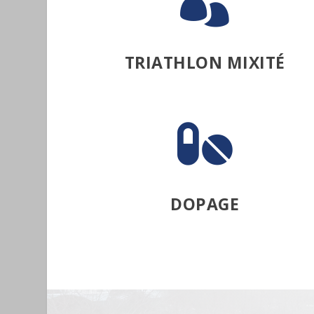

TRIATHLON MIXITÉ

DOPAGE