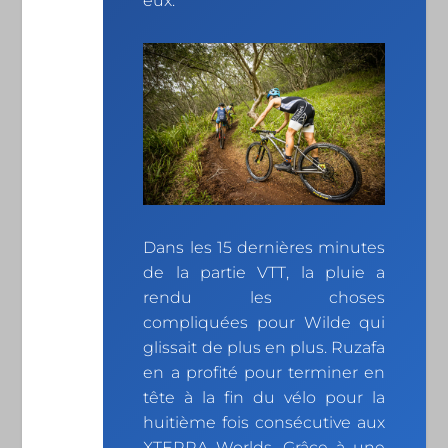
eux.
Dans les 15 dernières minutes
de la partie VTT, la pluie a
rendu les choses
compliquées pour Wilde qui
glissait de plus en plus. Ruzafa
en a profité pour terminer en
tête à la fin du vélo pour la
huitième fois consécutive aux
XTERRA Worlds. Grâce à une