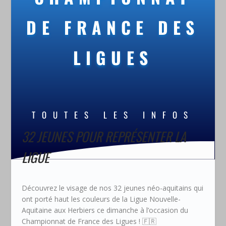
DE FRANCE DES
LIGUES
TOUTES LES INFOS
32 JEUNES POUR REPRÉSENTER LA
LIGUE
Découvrez le visage de nos 32 jeunes néo-aquitains qui
ont porté haut les couleurs de la Ligue Nouvelle-
Aquitaine aux Herbiers ce dimanche à l’occasion du
Championnat de France des Ligues ! 🇫🇷