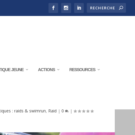
TIQUE JEUNE
ACTIONS
RESSOURCES
018 A HOSTENS
tiques : raids & swimrun
,
Raid
|
0
|