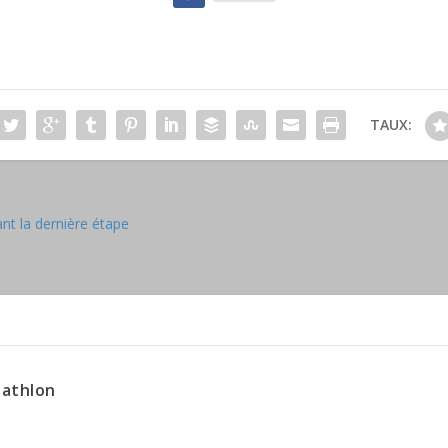
TAUX:
nt la dernière étape
iathlon