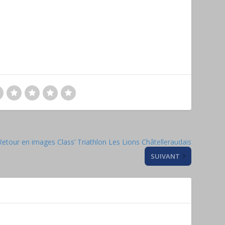
Retour en images Class’ Triathlon Les Lions Châtelleraudais
SUIVANT