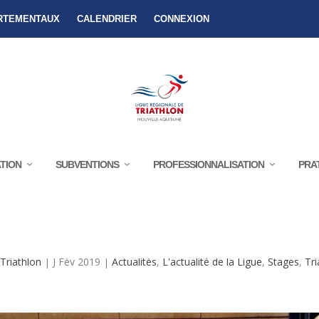
RTEMENTAUX
CALENDRIER
CONNEXION
TION
SUBVENTIONS
PROFESSIONNALISATION
PRA
STAGE JEUNES À POTENTIEL D’URRUGNE
riathlon
|
J Fév 2019
|
Actualités
,
L'actualité de la Ligue
,
Stages
,
Tri