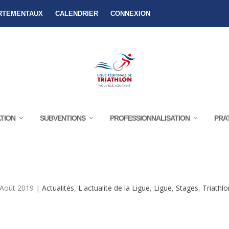
RTEMENTAUX
CALENDRIER
CONNEXION
TION
SUBVENTIONS
PROFESSIONNALISATION
PRA
 PORT DES BARQUES (17) – DU 13 AU 1
 Août 2019
|
Actualités
,
L'actualité de la Ligue
,
Ligue
,
Stages
,
Triathlo