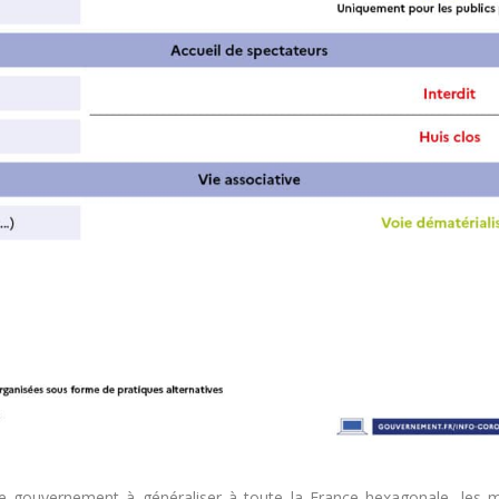
t le gouvernement à généraliser à toute la France hexagonale, les 