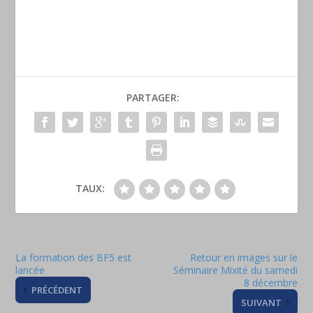
PARTAGER:
TAUX:
La formation des BF5 est
Retour en images sur le
lancée
Séminaire Mixité du samedi
8 décembre
PRÉCÉDENT
SUIVANT