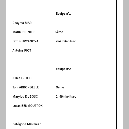
Équipe n°1 :
Chayma BIAR
Marin REGNIER 5
ème
Odri GURYANOVA 2h43min01sec
Antoine PIOT
Équipe n°2 :
Juliet TREILLE
Tom ARRONDELLE 9
ème
Marylou DUBOSC 2h49min44sec
Lucas BENMOUFFOK
Catégorie Minimes :