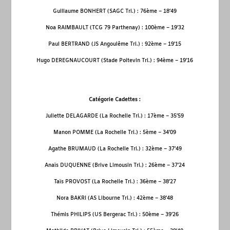
Guillaume BONHERT (SAGC Tri.) : 76
ème
– 18’49
Noa RAIMBAULT (TCG 79 Parthenay) : 100
ème
– 19’32
Paul BERTRAND (JS Angoulême Tri.) : 92
ème
– 19’15
Hugo DEREGNAUCOURT (Stade Poitevin Tri.) : 94
ème
– 19’16
Catégorie Cadettes :
Juliette DELAGARDE (La Rochelle Tri.) : 17
ème
– 35’59
Manon POMME (La Rochelle Tri.) : 5
ème
– 34’09
Agathe BRUMAUD (La Rochelle Tri.) : 32
ème
– 37’49
Anaïs DUQUENNE (Brive Limousin Tri.) : 26
ème
– 37’24
Taïs PROVOST (La Rochelle Tri.) : 36
ème
– 38’27
Nora BAKRI (AS Libourne Tri.) : 42
ème
– 38’48
Thémis PHILIPS (US Bergerac Tri.) : 50
ème
– 39’26