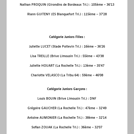
Nathan PROQUIN (Girondins de Bordeaux Tri.) : 105
ème
– 36’13
Riann GUITENY (ES Blanquefort Tri.) : 115
ème
– 37’28
Catégorie Juniors Filles :
Juliette LUCET (Stade Poitevin Tri.) : 16
ème
– 36’26
Lisa TREILLE (Brive Limousin Tri.) : 55
ème
– 43’38
Juliette HOUART (La Rochelle Tri.) : 13
ème
– 35’47
Charlotte VELASCO (La Tribu 64) : 59
ème
– 46’08
Catégorie Juniors Garçons :
Louis BOUIN (Brive Limousin Tri.) : DNF
Grégoire GAUCHER (La Rochelle Tri.) : 47
ème
– 32’49
Antoine AUMONIER (La Rochelle Tri.) : 38
ème
– 32’14
Sofian ZOUAK (La Rochelle Tri.) : 36
ème
– 32’07