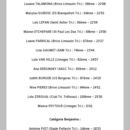
Louane TALAMONA (Brive Limousin Tri.) : 39
ème
– 22’08
Marylou DUBOSC (ES Blanquefort Tri.) : 54
ème
– 22’55
Loïs LEPAN (Saint Astier Tri.) : 56
ème
– 22’59
Manon ETCHEPARE (St Paul Les Dax Tri.) : 58
ème
– 23’00
Loane PARRICAL (Brive Limousin Tri.) : 67
ème
– 23’27
Lina GAUMET (SAM Tri.) : 74
ème
– 23’44
Lola VAN HILLE (Limoges Tri.) : 82
ème
– 24’07
Ana SERGINSKY (SAGC Tri.) : 83
ème
– 24’12
Judith BURGER (US Bergerac Tri.) : 87
ème
– 24’19
Nine PIERES (Brive Limousin Tri.) : 94
ème
– 24’51
Lola ZEROUAL (Club Tri. Trélissac) : 100
ème
– 25’30
Maeva PEYTOUR (Limoges Tri.) : DSQ
Catégorie Benjamins :
Antoine PIOT (Stade Poitevin Tri.) : 14
ème
– 18’33