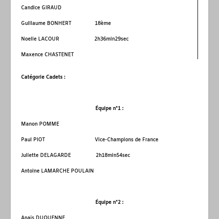
Candice GIRAUD
Guillaume BONHERT 18
ème
Noelie LACOUR 2h36min29sec
Maxence CHASTENET
Catégorie Cadets :
Équipe n°1 :
Manon POMME
Paul PIOT Vice-Champions de France
Juliette DELAGARDE 2h18min54sec
Antoine LAMARCHE POULAIN
Équipe n°2 :
Anaïs DUQUENNE