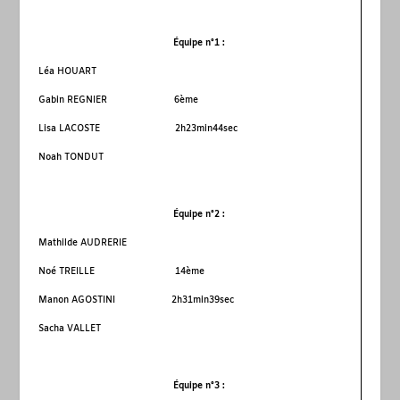
Équipe n°1 :
Léa HOUART
Gabin REGNIER 6
ème
Lisa LACOSTE 2h23min44sec
Noah TONDUT
Équipe n°2 :
Mathilde AUDRERIE
Noé TREILLE 14
ème
Manon AGOSTINI 2h31min39sec
Sacha VALLET
Équipe n°3 :