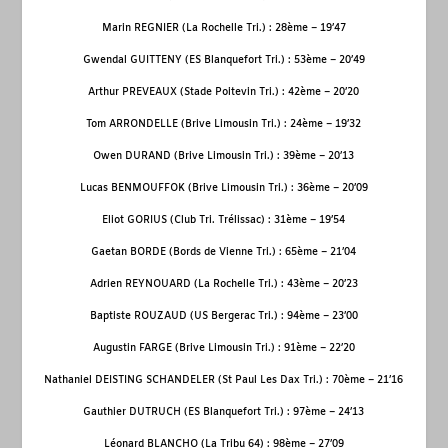
Marin REGNIER (La Rochelle Tri.) : 28
ème
– 19’47
Gwendal GUITTENY (ES Blanquefort Tri.) : 53
ème
– 20’49
Arthur PREVEAUX (Stade Poitevin Tri.) : 42
ème
– 20’20
Tom ARRONDELLE (Brive Limousin Tri.) : 24
ème
– 19’32
Owen DURAND (Brive Limousin Tri.) : 39
ème
– 20’13
Lucas BENMOUFFOK (Brive Limousin Tri.) : 36
ème
– 20’09
Eliot GORIUS (Club Tri. Trélissac) : 31
ème
– 19’54
Gaetan BORDE (Bords de Vienne Tri.) : 65
ème
– 21’04
Adrien REYNOUARD (La Rochelle Tri.) : 43
ème
– 20’23
Baptiste ROUZAUD (US Bergerac Tri.) : 94
ème
– 23’00
Augustin FARGE (Brive Limousin Tri.) : 91
ème
– 22’20
Nathaniel DEISTING SCHANDELER (St Paul Les Dax Tri.) : 70
ème
– 21’16
Gauthier DUTRUCH (ES Blanquefort Tri.) : 97
ème
– 24’13
Léonard BLANCHO (La Tribu 64) : 98
ème
– 27’09