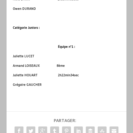
Owen DURAND
Catégorie Juniors :
Équipe n°1 :
Juliette LUCET
Armand LOISEAUX 8
ème
Juliette HOUART 2h22min34sec
Grégoire GAUCHER
PARTAGER: