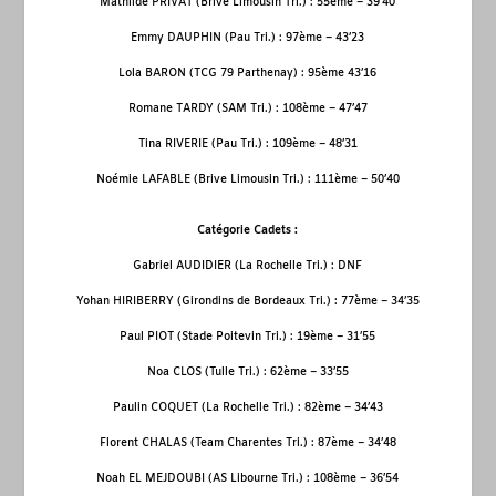
Mathilde PRIVAT (Brive Limousin Tri.) : 55
ème
– 39’40
Emmy DAUPHIN (Pau Tri.) : 97
ème
– 43’23
Lola BARON (TCG 79 Parthenay) : 95
ème
43’16
Romane TARDY (SAM Tri.) : 108
ème
– 47’47
Tina RIVERIE (Pau Tri.) : 109
ème
– 48’31
Noémie LAFABLE (Brive Limousin Tri.) : 111
ème
– 50’40
Catégorie Cadets :
Gabriel AUDIDIER (La Rochelle Tri.) : DNF
Yohan HIRIBERRY (Girondins de Bordeaux Tri.) : 77
ème
– 34’35
Paul PIOT (Stade Poitevin Tri.) : 19
ème
– 31’55
Noa CLOS (Tulle Tri.) : 62
ème
– 33’55
Paulin COQUET (La Rochelle Tri.) : 82
ème
– 34’43
Florent CHALAS (Team Charentes Tri.) : 87
ème
– 34’48
Noah EL MEJDOUBI (AS Libourne Tri.) : 108
ème
– 36’54