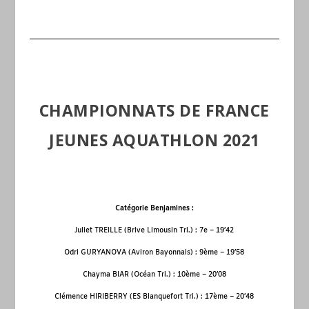
CHAMPIONNATS DE FRANCE
JEUNES AQUATHLON 2021
Catégorie Benjamines :
Juliet TREILLE (Brive Limousin Tri.) : 7
e
– 19’42
Odri GURYANOVA (Aviron Bayonnais) : 9
ème
– 19’58
Chayma BIAR (Océan Tri.) : 10
ème
– 20’08
Clémence HIRIBERRY (ES Blanquefort Tri.) : 17
ème
– 20’48