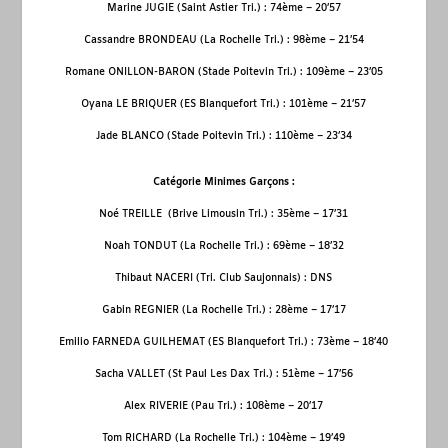
Marine JUGIE (Saint Astier Tri.) : 74
ème
– 20’57
Cassandre BRONDEAU (La Rochelle Tri.) : 98
ème
– 21’54
Romane ONILLON-BARON (Stade Poitevin Tri.) : 109
ème
– 23’05
Oyana LE BRIQUER (ES Blanquefort Tri.) : 101
ème
– 21’57
Jade BLANCO (Stade Poitevin Tri.) : 110
ème
– 23’34
Catégorie Minimes Garçons :
Noé TREILLE (Brive Limousin Tri.) : 35
ème
– 17’31
Noah TONDUT (La Rochelle Tri.) : 69
ème
– 18’32
Thibaut NACERI (Tri. Club Saujonnais) : DNS
Gabin REGNIER (La Rochelle Tri.) : 28
ème
– 17’17
Emilio FARNEDA GUILHEMAT (ES Blanquefort Tri.) : 73
ème
– 18’40
Sacha VALLET (St Paul Les Dax Tri.) : 51
ème
– 17’56
Alex RIVERIE (Pau Tri.) : 108
ème
– 20’17
Tom RICHARD (La Rochelle Tri.) : 104
ème
– 19’49