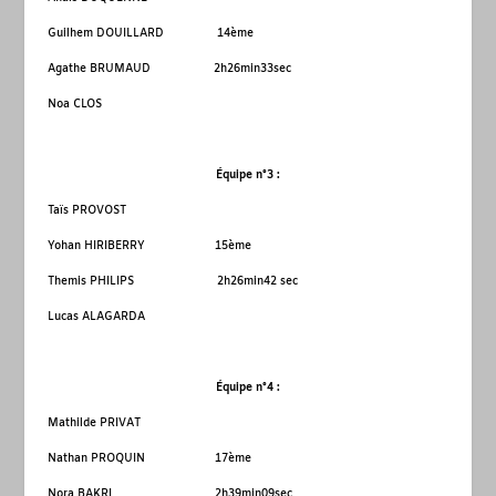
Guilhem DOUILLARD 14
ème
Agathe BRUMAUD 2h26min33sec
Noa CLOS
Équipe n°3 :
Taïs PROVOST
Yohan HIRIBERRY 15
ème
Themis PHILIPS 2h26min42 sec
Lucas ALAGARDA
Équipe n°4 :
Mathilde PRIVAT
Nathan PROQUIN 17
ème
Nora BAKRI 2h39min09sec