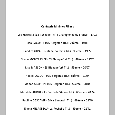
Catégorie Minimes Filles :
Léa HOUART (La Rochelle Tri.) : Championne de France – 17’17
Lisa LACOSTE (US Bergerac Tri.) : 21
ème
– 19’05
Candice GIRAUD (Stade Poitevin Tri.) : 33
ème
– 19’27
Shade MONTASSIER (ES Blanquefort Tri.) : 48
ème
– 19’57
Lisa MASSON (ES Blanquefort Tri.) : 53
ème
– 20’07
Noélie LACOUR (US Bergerac Tri.) : 81
ème
– 21’04
Manon AGOSTINI (US Bergerac Tri.) : 52
ème
– 20’04
Mathilde AUDRERIE (Bords de Vienne Tri.) : 60
ème
– 20’24
Pauline DESCAMP (Brive Limousin Tri.) : 88
ème
– 21’40
Emma MILASSEAU (La Rochelle Tri.) : 89
ème
– 21’41