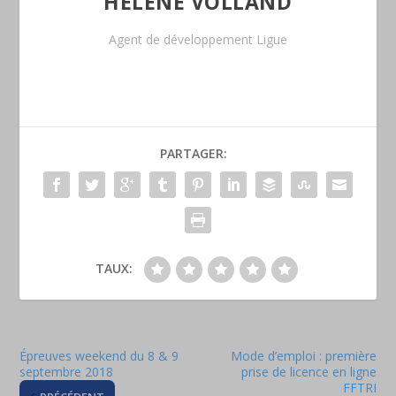
HÉLÈNE VOLLAND
Agent de développement Ligue
PARTAGER:
TAUX:
Épreuves weekend du 8 & 9
Mode d’emploi : première
septembre 2018
prise de licence en ligne
FFTRI