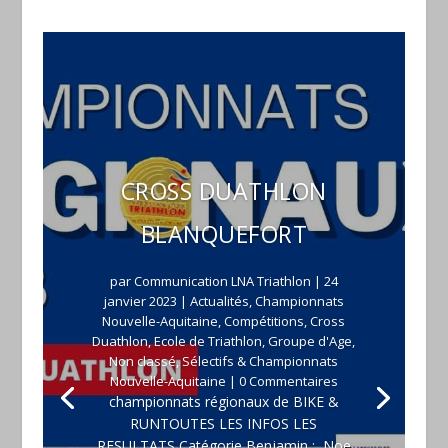
CROSS DUATHLON
BLANQUEFORT
par
Communication LNA Triathlon
|
24
janvier 2023
|
Actualités
,
Championnats
Nouvelle-Aquitaine
,
Compétitions
,
Cross
Duathlon
,
Ecole de Triathlon
,
Groupe d'Age
,
Non classé
,
Sélectifs & Championnats
Nouvelle-Aquitaine
| 0 Commentaires
championnats régionaux de BIKE &
RUNTOUTES LES INFOS LES
RESULTATS Catégorie Benjamin : Noe