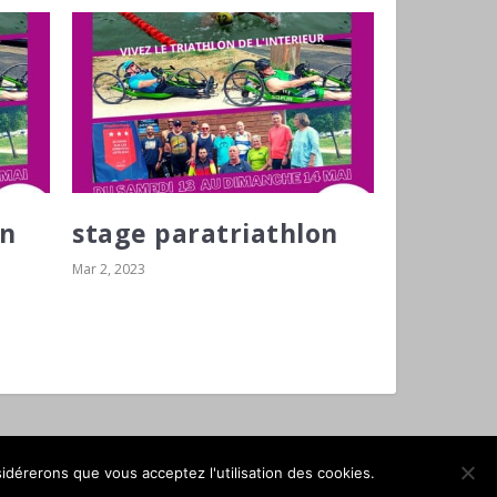
on
stage paratriathlon
Mar 2, 2023
sidérerons que vous acceptez l'utilisation des cookies.
OK