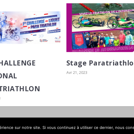
CHALLENGE
Stage Paratriathl
Avr 21, 2023
ONAL
TRIATHLON
3
rience sur notre site. Si vous continuez à utiliser ce dernier, nous con