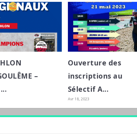
THLON
Ouverture des
GOULÊME –
inscriptions au
..
Sélectif A...
Avr 18, 2023