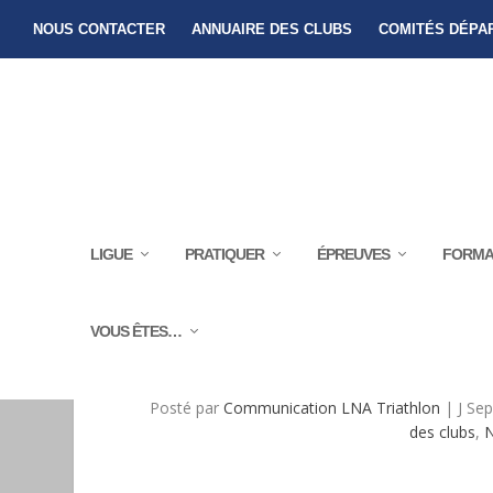
NOUS CONTACTER
ANNUAIRE DES CLUBS
COMITÉS DÉPA
LIGUE
PRATIQUER
ÉPREUVES
FORMA
VOUS ÊTES…
PRÉSENTATION DES ÉPRE
Posté par
Communication LNA Triathlon
|
J Se
des clubs
,
N