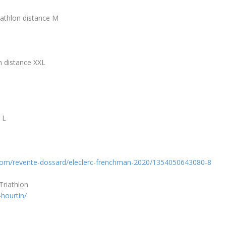
iathlon
distance M
on
distance XXL
e L
.com/revente-dossard/eleclerc-frenchman-2020/1354050643080-8
riathlon
hourtin/