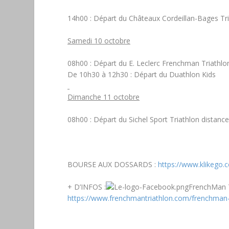
14h00 :
Départ du Châteaux Cordeillan-Bages Tr
Samedi 10 octobre
08h00 :
Départ du E. Leclerc Frenchman Triathl
De 10h30 à 12h30
: Départ du
Duathlon Kids
Dimanche 11 octobre
08h00
: Départ du Sichel Sport Triathlon
distanc
BOURSE AUX DOSSARDS
:
https://www.klikego
+ D’INFOS :
FrenchMan T
https://www.frenchmantriathlon.com/frenchman-