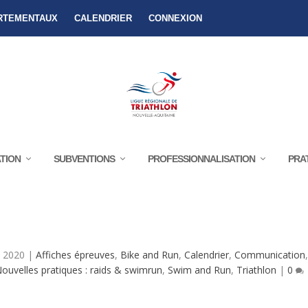
RTEMENTAUX
CALENDRIER
CONNEXION
TION
SUBVENTIONS
PROFESSIONNALISATION
PRA
UVES D’OCTOBRE 2020 & MISE A JOUR 
p 2020
|
Affiches épreuves
,
Bike and Run
,
Calendrier
,
Communication
ouvelles pratiques : raids & swimrun
,
Swim and Run
,
Triathlon
|
0