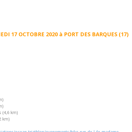
EDI 17 OCTOBRE 2020 à PORT DES BARQUES (17)
m)
m)
ns
(4,6 km)
2 km)
iations/ocean-triathlon/evenements/bike-run-de-l-ile-madame