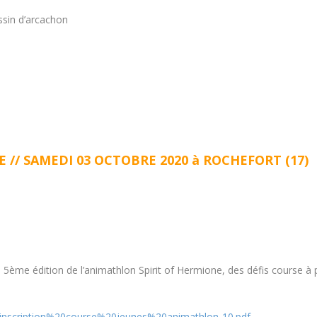
sin d’arcachon
// SAMEDI 03 OCTOBRE 2020 à ROCHEFORT (17)
ème édition de l’animathlon Spirit of Hermione, des défis course à pi
s/inscription%20course%20jeunes%20animathlon-10.pdf