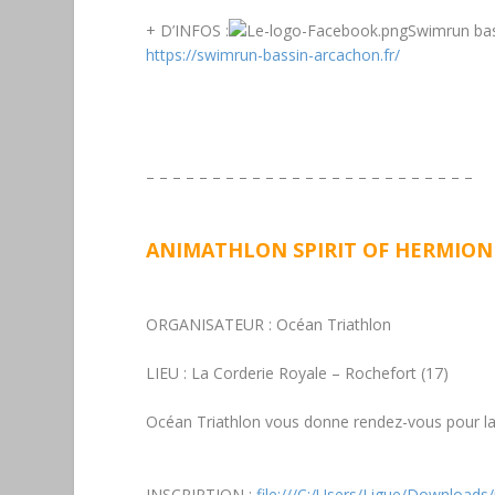
+ D’INFOS :
Swimrun bas
https://swimrun-bassin-arcachon.fr/
– – – – – – – – – – – – – – – – – – – – – – – – –
ANIMATHLON SPIRIT OF HERMIONE 
ORGANISATEUR :
Océan Triathlon
LIEU :
La Corderie Royale – Rochefort (17)
Océan Triathlon vous donne rendez-vous pour la 5
INSCRIPTION :
file:///C:/Users/Ligue/Download