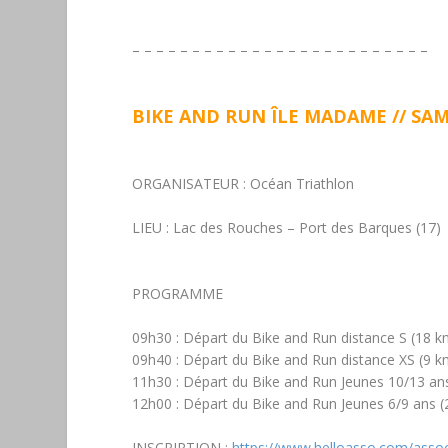
– – – – – – – – – – – – – – – – – – – – – – – – –
BIKE AND RUN ÎLE MADAME // SAM
ORGANISATEUR :
Océan Triathlon
LIEU :
Lac des Rouches – Port des Barques (17)
PROGRAMME
09h30
: Départ du Bike and Run
distance S
(18 k
09h40
: Départ du Bike and Run
distance XS
(9 k
11h30
: Départ du Bike and Run
Jeunes 10/13 a
12h00
: Départ du Bike and Run
Jeunes 6/9 ans
(
INSCRIPTION :
https://www.helloasso.com/assoc