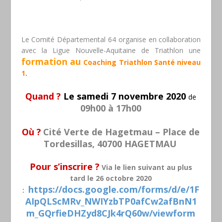
Le Comité Départemental 64 organise en collaboration
avec la
Ligue Nouvelle-Aquitaine de Triathlon
une
formation au
Coaching Triathlon Santé niveau
1
.
Quand ?
L
e
samedi 7 novembre 2020
de
09h00 à 17h00
Où ?
Cité Verte de Hagetmau – Place de
Tordesillas, 40700 HAGETMAU
Pour s’inscrire ?
Via le lien suivant au plus
tard le 26 octobre 2020
https://docs.google.com/forms/d/e/1F
:
AIpQLScMRv_NWIYzbTP0afCw2afBnN1
m_GQrfieDHZyd8CJk4rQ60w/viewform