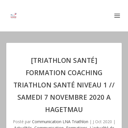
[TRIATHLON SANTÉ]
FORMATION COACHING
TRIATHLON SANTÉ NIVEAU 1 //
SAMEDI 7 NOVEMBRE 2020 A
HAGETMAU
Posté par
Communication LNA Triathlon
|
J Oct 2020
|
Actualités
,
Communication
,
Formations
,
L'actualité de