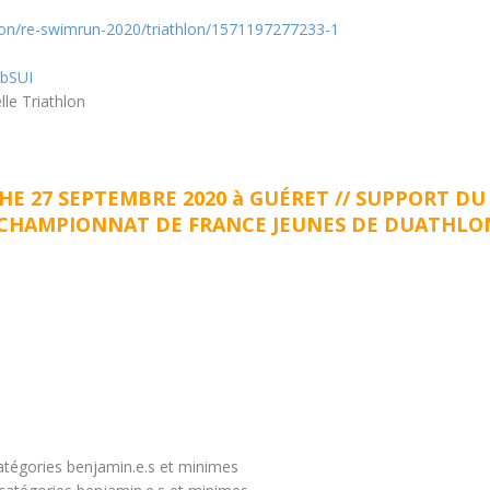
tion/re-swimrun-2020/triathlon/1571197277233-1
UbSUI
le Triathlon
E 27 SEPTEMBRE 2020 à GUÉRET // SUPPORT D
 CHAMPIONNAT DE FRANCE JEUNES DE DUATHLO
tégories benjamin.e.s et minimes