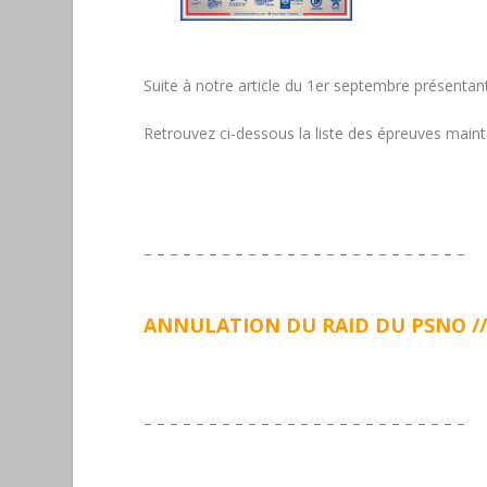
Suite à notre article du 1er septembre présenta
Retrouvez ci-dessous la liste des épreuves maint
– – – – – – – – – – – – – – – – – – – – – – – – –
ANNULATION DU RAID DU PSNO // 
– – – – – – – – – – – – – – – – – – – – – – – – –