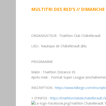
MULTITRI DES RED’S // DIMANCHE
ORGANISATEUR :
Triathlon Club Châtellerault
LIEU :
Nautique de Châtellerault (86)
PROGRAMME
Matin :
Triathlon
Distance XS
Après-midi
: Format
Super League
(enchaînemen
INSCRIPTION :
https://www.klikego.com/inscript
+ D’INFOS :
https://triathlonclubdechatellerault
Triathlon Chatellerault 