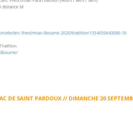
eclerc Frenchman ParaTriathlon (400m / 8km / 3km)
on
distance M
tion/eleclerc-frenchman-libourne-2020/triathlon/1354050643080-10
riathlon
libourne/
 DE SAINT PARDOUX // DIMANCHE 20 SEPTEMBRE