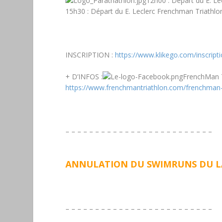
12h00 :
Départ du E. L
15h30
: Départ du E. Leclerc Frenchman Triathl
INSCRIPTION
:
https://www.klikego.com/inscrip
+ D’INFOS :
FrenchMan T
https://www.frenchmantriathlon.com/frenchman-
– – – – – – – – – – – – – – – – – – – – – – – – –
ANNULATION DU SWIMRUNS DU LAC
– – – – – – – – – – – – – – – – – – – – – – – – –