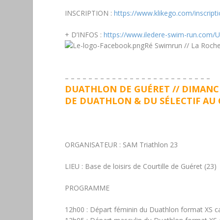
INSCRIPTION :
https://www.klikego.com/inscrip
+ D’INFOS :
https://www.iledere-swim-run.com/
Ré Swimrun // La Rochel
– – – – – – – – – – – – – – – – – – – – – – – – –
DUATHLON DE GUÉRET // DIMANCH
DE DUATHLON & DU SÉLECTIF AU
ORGANISATEUR :
SAM Triathlon 23
LIEU :
Base de loisirs de Courtille de Guéret (23)
PROGRAMME
12h00 :
Départ
féminin
du
Duathlon format XS ca