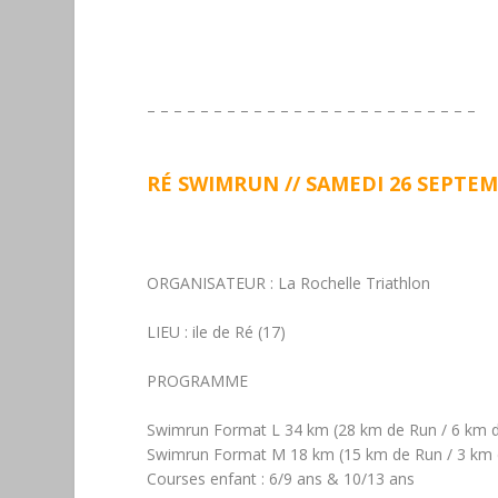
– – – – – – – – – – – – – – – – – – – – – – – – –
RÉ SWIMRUN // SAMEDI 26 SEPTEMB
ORGANISATEUR :
La Rochelle Triathlon
LIEU :
ile de Ré (17)
PROGRAMME
Swimrun Format L
34 km (28 km de Run / 6 km 
Swimrun Format M
18 km (15 km de Run / 3 k
Courses enfant :
6/9 ans
&
10/13 ans