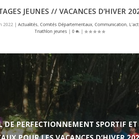
TAGES JEUNES // VACANCES D’HIVER 20
an 2022
|
Actualités
,
Comités Départementaux
,
Communication
,
L'act
Triathlon jeunes
|
0
|
L DE PERFECTIONNEMENT SPORTIF ET
AUX POUR LES VACANCES D’HIVER 20