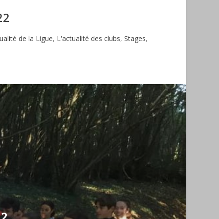
22
ualité de la Ligue
,
L'actualité des clubs
,
Stages
,
22