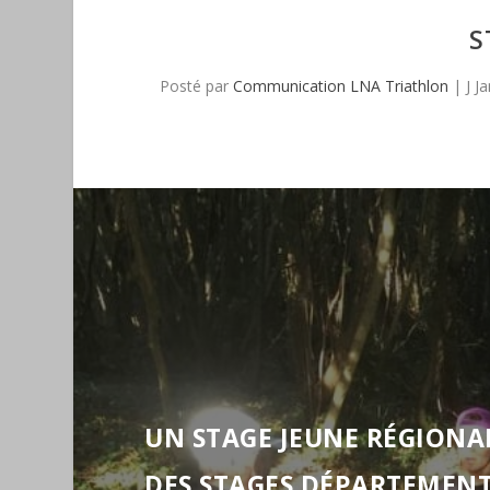
S
Posté par
Communication LNA Triathlon
|
J J
UN STAGE JEUNE RÉGIONA
DES STAGES DÉPARTEMENT