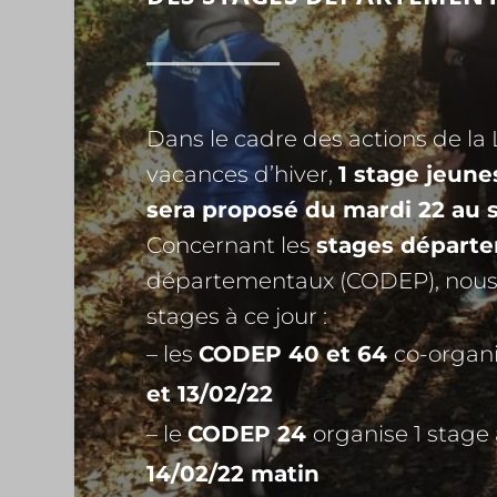
Dans le cadre des actions de la 
vacances d’hiver,
1 stage jeune
sera proposé du mardi 22 au s
Concernant les
stages départ
départementaux (CODEP), nous a
stages à ce jour :
– les
CODEP 40 et 64
co-organi
et 13/02/22
– le
CODEP 24
organise 1 stage
14/02/22 matin