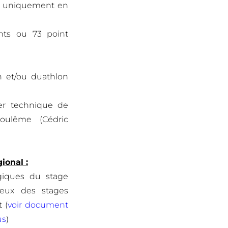
ts uniquement en
nts ou 73 point
on et/ou duathlon
ller technique de
goulême (
Cédric
ional :
ogiques du stage
ceux des stages
 (
voir document
us
)