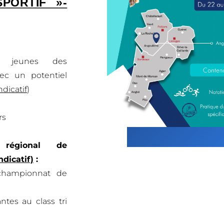
PORTIF »-
s jeunes des
vec un potentiel
indicatif
)
rs
 régional de
indicatif)
:
 championnat de
ntes au class tri