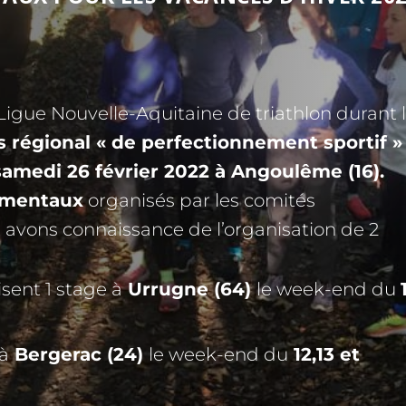
Ligue Nouvelle-Aquitaine de triathlon durant 
s régional « de perfectionnement sportif »
amedi 26 février 2022 à Angoulême (16).
ementaux
organisés par les comités
vons connaissance de l’organisation de 2
sent 1 stage à
Urrugne (64)
le week-end du
 à
Bergerac (24)
le week-end du
12,13 et