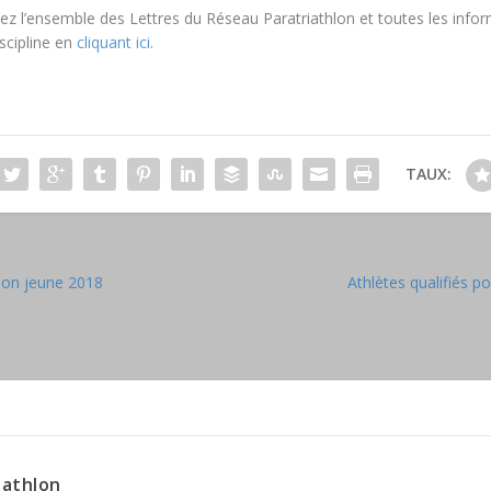
ez l’ensemble des Lettres du Réseau Paratriathlon et toutes les info
iscipline en
cliquant ici
.
TAUX:
lon jeune 2018
Athlètes qualifiés p
iathlon