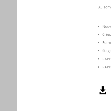
Au somm
Nouve
Créat
Forma
Stage
RAPPE
RAPPE
