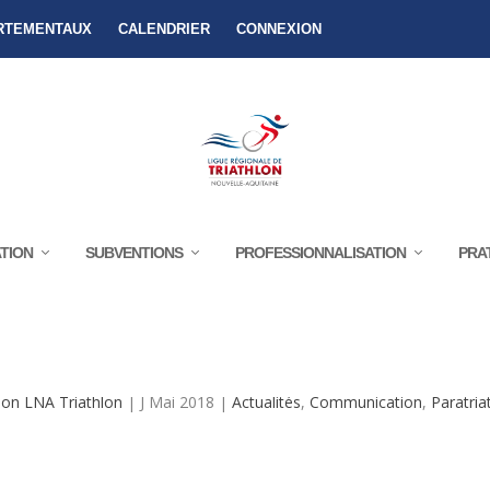
RTEMENTAUX
CALENDRIER
CONNEXION
TION
SUBVENTIONS
PROFESSIONNALISATION
PRA
ETTRE DU RÉSEAU PARATRIATHLON N°
on LNA Triathlon
|
J Mai 2018
|
Actualités
,
Communication
,
Paratria