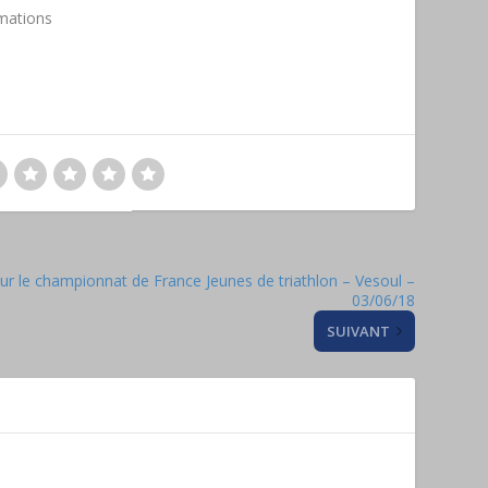
rmations
our le championnat de France Jeunes de triathlon – Vesoul –
03/06/18
SUIVANT