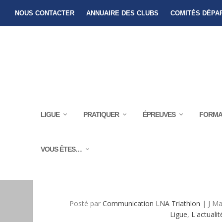
NOUS CONTACTER
ANNUAIRE DES CLUBS
COMITÉS DÉPA
LIGUE
PRATIQUER
ÉPREUVES
FORMA
VOUS ÊTES…
DEMI FINALE DU CHAMPI
Posté par
Communication LNA Triathlon
|
J Ma
Ligue
,
L'actualit