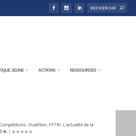
TIQUE JEUNE
ACTIONS
RESSOURCES
ION 3 DE DUATHLON ZONE
Compétitions
,
Duathlon
,
FFTRI
,
L'actualité de la
0
|