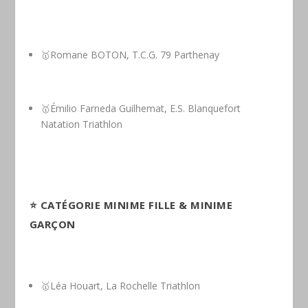
🥇Romane BOTON, T.C.G. 79 Parthenay
🥇Émilio Farneda Guilhemat, E.S. Blanquefort
Natation Triathlon
⭐️
CATÉGORIE MINIME FILLE & MINIME
GARÇON
🥇Léa Houart, La Rochelle Triathlon