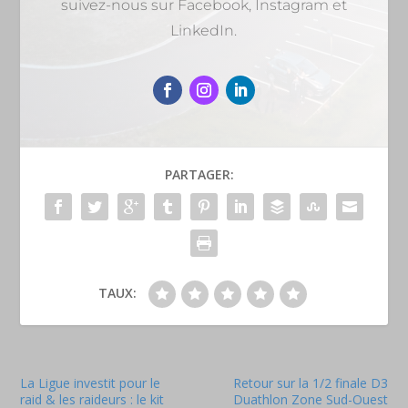
suivez-nous sur Facebook, Instagram et
LinkedIn.
PARTAGER:
TAUX:
La Ligue investit pour le
Retour sur la 1/2 finale D3
raid & les raideurs : le kit
Duathlon Zone Sud-Ouest