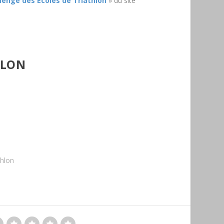
lenge des Écoles de Triathlon
» du site
HLON
thlon