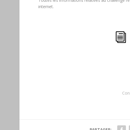
Toutes les informations relatives au challenge ré
internet.
i
Cons
PARTAGER: