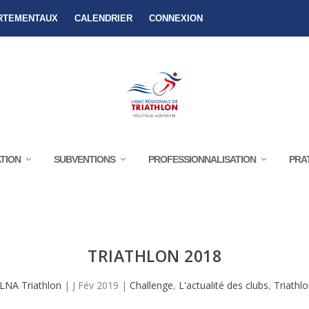
RTEMENTAUX
CALENDRIER
CONNEXION
TION
SUBVENTIONS
PROFESSIONNALISATION
PRA
DE TRIATHLON 2019 – RÉCOMPENSES C
TRIATHLON 2018
LNA Triathlon
|
J Fév 2019
|
Challenge
,
L'actualité des clubs
,
Triathl