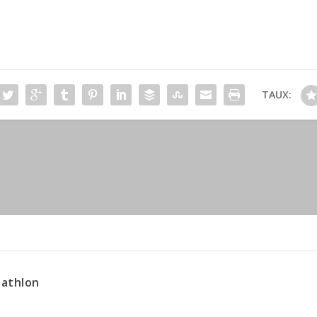
TAUX:
iathlon