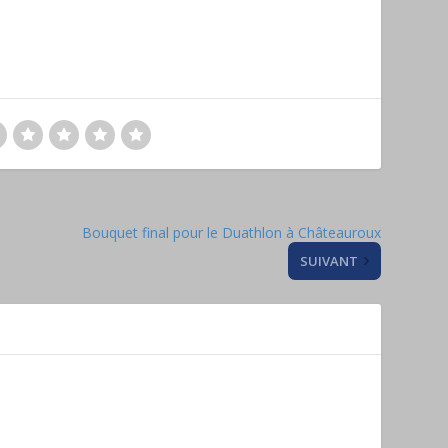
Bouquet final pour le Duathlon à Châteauroux
SUIVANT