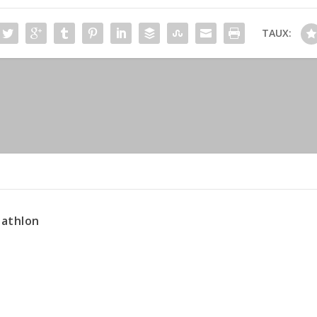
TAUX:
iathlon