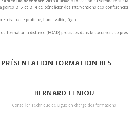
e
samedi 08 décembre 2018 à Brive
à l’occasion du séminaire sur la
giaires BF5 et BF4 de bénéficier des interventions des conférenciers
e, niveau de pratique, handi-valide, âge).
tés de formation à distance (FOAD) précisées dans le document de pré
PRÉSENTATION FORMATION BF5
BERNARD FENIOU
Conseiller Technique de Ligue en charge des formations