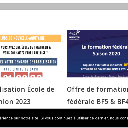
lisation École de
Offre de formatio
hlon 2023
fédérale BF5 & BF
2019-2020
22
rience sur notre site. Si vous continuez à utiliser ce dernier, nous con
24 juillet 2019