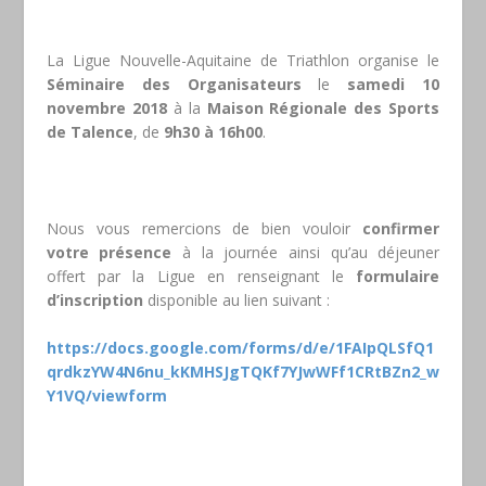
La Ligue Nouvelle-Aquitaine de Triathlon organise le
Séminaire des Organisateurs
le
samedi 10
novembre 2018
à la
Maison Régionale des Sports
de Talence
, de
9h30 à 16h00
.
Nous vous remercions de bien vouloir
confirmer
votre présence
à la journée ainsi qu’au déjeuner
offert par la Ligue en renseignant le
formulaire
d’inscription
disponible au lien suivant :
https://docs.google.com/forms/d/e/1FAIpQLSfQ1
qrdkzYW4N6nu_kKMHSJgTQKf7YJwWFf1CRtBZn2_w
Y1VQ/viewform