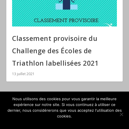
Classement provisoire du
Challenge des Écoles de
Triathlon labellisées 2021
13 juillet 2021
Nous utilisons des cookies pour vous garantir la meilleure
expérience sur notre site. Si vous continuez à utiliser ce
dernier, nous considérerons que vous acceptez l'utilisation des
© Ligue Nouvelle-Aquitaine de Triathlon 2026
cookies.
OK