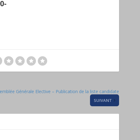
0-
emblée Générale Elective – Publication de la liste candidate
SUIVANT