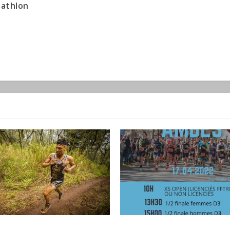
iathlon