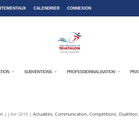
RTEMENTAUX
CALENDRIER
CONNEXION
TION
SUBVENTIONS
PROFESSIONNALISATION
PRA
Y (79) – 1/2 FINALE ZONE SUD OUEST
on
|
J Avr 2019
|
Actualités
,
Communication
,
Compétitions
,
Duathlon