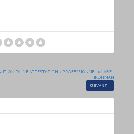
BUTION D’UNE ATTESTATION « PROFESSIONNEL » LABEL
IRONMAN
SUIVANT