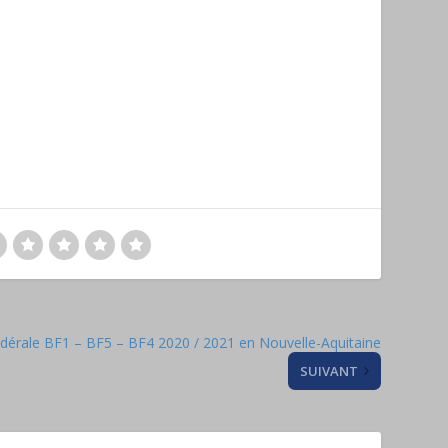
édérale BF1 – BF5 – BF4 2020 / 2021 en Nouvelle-Aquitaine
SUIVANT