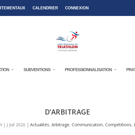
RTEMENTAUX
CALENDRIER
CONNEXION
TION
SUBVENTIONS
PROFESSIONNALISATION
PRA
GNES LIÉES À LA PANDÉMIE PAR LA C
D’ARBITRAGE
n
|
J Juil 2020
|
Actualités
,
Arbitrage
,
Communication
,
Compétitions
,