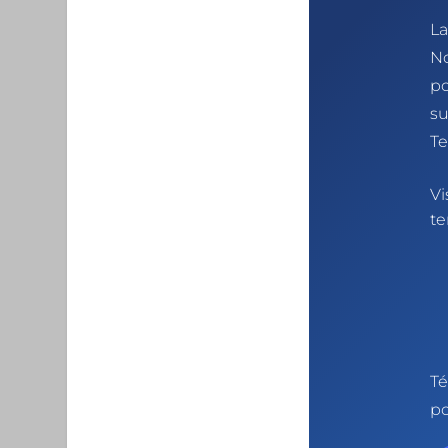
La
No
p
su
Te
Vi
te
Té
po