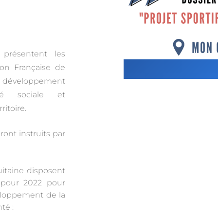
 présentent les
tion Française de
de développement
té sociale et
itoire.
ont instruits par
uitaine disposent
pour 2022 pour
eloppement de la
té :