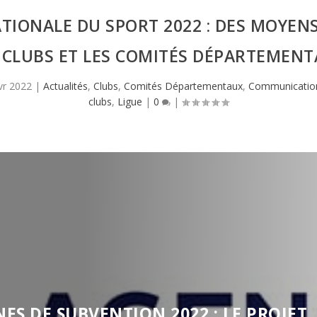
IONALE DU SPORT 2022 : DES MOYENS
 CLUBS ET LES COMITÉS DÉPARTEMEN
vr 2022
|
Actualités
,
Clubs
,
Comités Départementaux
,
Communicatio
clubs
,
Ligue
|
0
|
S DE SUBVENTION 2022 : LE PROJET