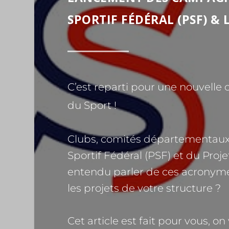
SPORTIF FÉDÉRAL (PSF) & 
C’est reparti pour une nouvell
du Sport !
Clubs, comités départementaux,
Sportif Fédéral (PSF) et du Projet
entendu parler de ces acronym
les projets de votre structure ?
Cet article est fait pour vous, o