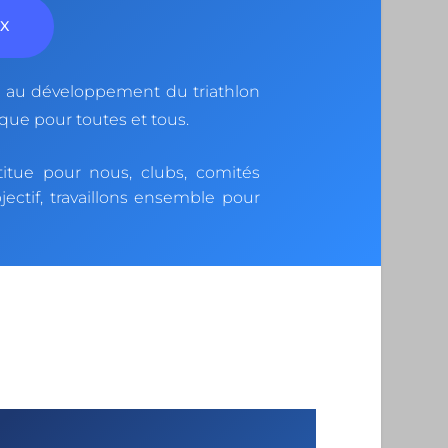
UX
 au développement du triathlon
ique pour toutes et tous.
itue pour nous, clubs, comités
ectif, travaillons ensemble pour