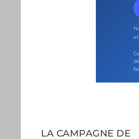
No
et
Ce
dé
fa
LA CAMPAGNE DE