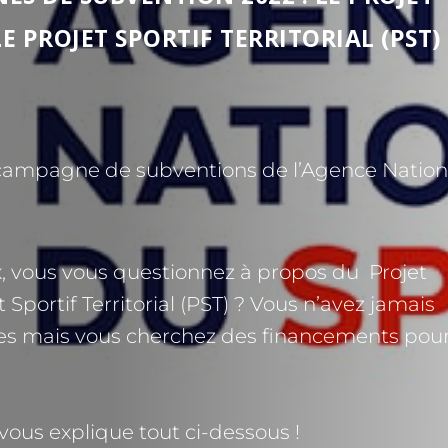
LE PROJET SPORTIF TERRITORIAL (PST)
e campagne de subventions de l’Agence Nation
 vous vous questionnez à propos du Projet
 Sportif Territorial (PST) ? Vous n’avez jamais
es mais vous cherchez des financements pou
n vous explique tout ci-dessous !