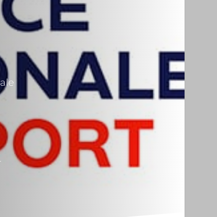
ale
r