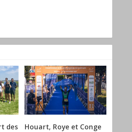
rt des
Houart, Roye et Conge