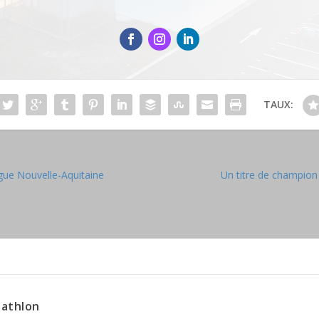
TAUX:
gue Nouvelle-Aquitaine
Un titre de champion
iathlon